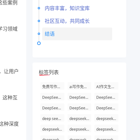
这些案例
内容丰富，知识宝库
社区互动，共同成长
学习领域
结语
，让用户
标签列表
免费写作文的ai
ai写作免费不用登录
AI作文生成器
。这种互
DeepSeek官网
DeepSeek优势
DeepSeek客服
DeepSeekAI金融风控
DeepSeek法律文书智能生成
DeepSeek精准营销AI
deep seek 官网
deepseek中文官网
deepseek官网入口网页版
这种深度
deepseek r1技术报告
deepseek r1 preview
deepseek v3官网
deepseek v3技术原理
deepseek v3试用
deepseek api 文档