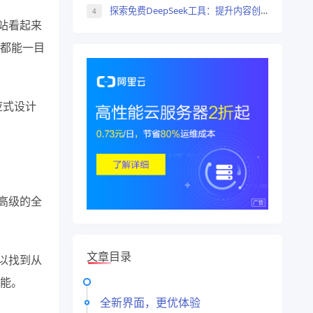
探索免费DeepSeek工具：提升内容创作效率
4
站看起来
都能一目
应式设计
高级的全
文章目录
可以找到从
能。
全新界面，更优体验