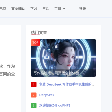
电商
文案辅助
学习
生活
工具
登录
热门文章
TOP
k，作为
写作猫秘塔：网页版全新体验
官网的全
免费 DeepSeek 写作助手构思生成的文章
1
DeepSeek
2
欢迎使用Z-BlogPHP！
3