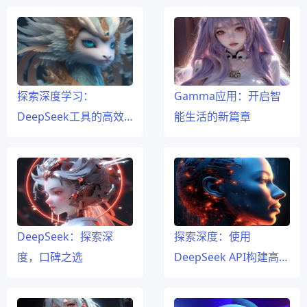
探索深度学习：
Gamma应用：开启智
DeepSeek工具的高效
能生活的新篇章
应用指南
DeepSeek：探索深
探索深度：使用
度，口碑之选
DeepSeek API构建高效
搜索系统