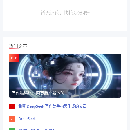
暂无评论，快抢沙发吧~
热门文章
TOP
写作猫秘塔：网页版全新体验
免费 DeepSeek 写作助手构思生成的文章
1
DeepSeek
2