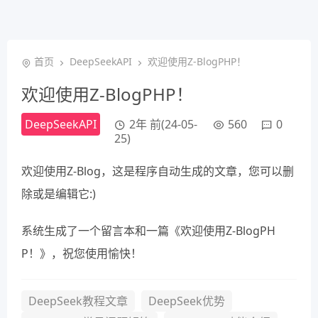
首页
DeepSeekAPI
欢迎使用Z-BlogPHP！
欢迎使用Z-BlogPHP！
DeepSeekAPI
2年 前(24-05-
560
0
25)
欢迎使用Z-Blog，这是程序自动生成的文章，您可以删
除或是编辑它:)
系统生成了一个留言本和一篇《欢迎使用Z-BlogPH
P！》，祝您使用愉快！
DeepSeek教程文章
DeepSeek优势