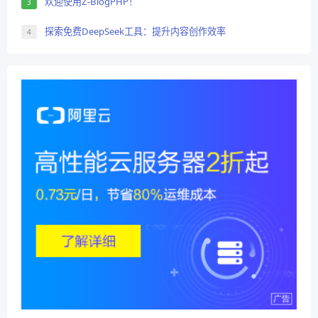
欢迎使用Z-BlogPHP！
3
探索免费DeepSeek工具：提升内容创作效率
4