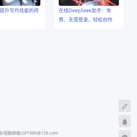
提升写作技能的终
在线DeepSeek助手：免
费、无需登录，轻松创作
箱:GPT886@126.com