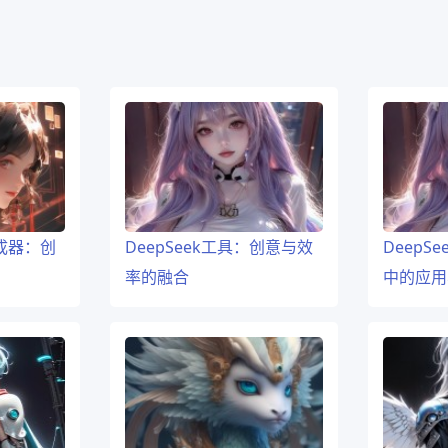
生成器：创
DeepSeek工具：创意与效
DeepS
率的融合
中的应用