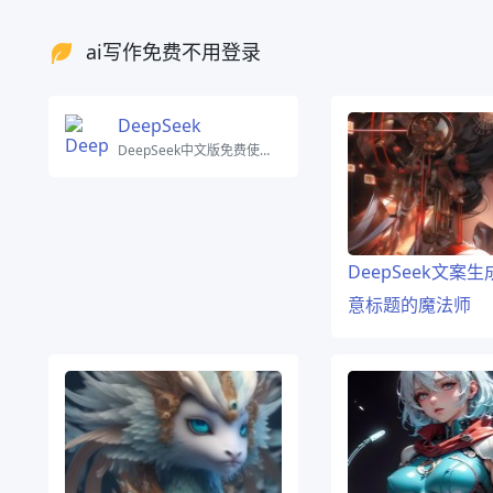
ai写作免费不用登录
DeepSeek
DeepSeek中文版免费使用。
DeepSeek文案
意标题的魔法师