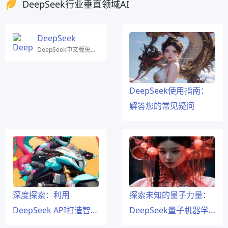
DeepSeek行业垂直领域AI
DeepSeek
DeepSeek中文版免费使用。
DeepSeek使用指南：
解答您的常见疑问
深度探索：利用
探索未知的量子力量：
DeepSeek API打造智能
DeepSeek量子机器学
搜索新体验
习